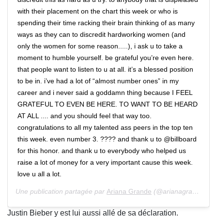
with their placement on the chart this week or who is
spending their time racking their brain thinking of as many
ways as they can to discredit hardworking women (and
only the women for some reason.....), i ask u to take a
moment to humble yourself. be grateful you’re even here.
that people want to listen to u at all. it’s a blessed position
to be in. i’ve had a lot of “almost number ones” in my
career and i never said a goddamn thing because I FEEL
GRATEFUL TO EVEN BE HERE. TO WANT TO BE HEARD
AT ALL .... and you should feel that way too.
congratulations to all my talented ass peers in the top ten
this week. even number 3. ???? and thank u to @billboard
for this honor. and thank u to everybody who helped us
raise a lot of money for a very important cause this week.
love u all a lot.
Une publication partagée par
Ariana Grande
(@arianagrande) le 18 Mai 2020 à 12 :40 PDT
Justin Bieber y est lui aussi allé de sa déclaration.