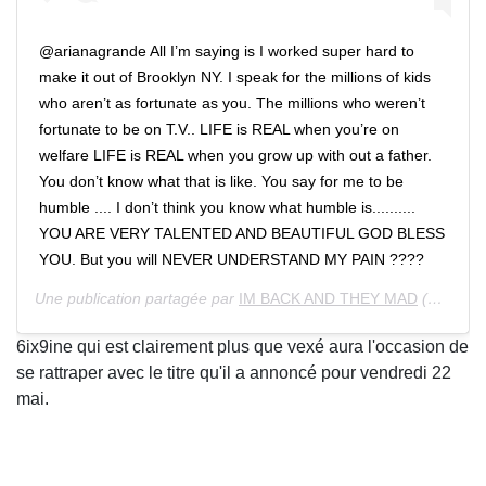
@arianagrande All I’m saying is I worked super hard to
make it out of Brooklyn NY. I speak for the millions of kids
who aren’t as fortunate as you. The millions who weren’t
fortunate to be on T.V.. LIFE is REAL when you’re on
welfare LIFE is REAL when you grow up with out a father.
You don’t know what that is like. You say for me to be
humble .... I don’t think you know what humble is..........
YOU ARE VERY TALENTED AND BEAUTIFUL GOD BLESS
YOU. But you will NEVER UNDERSTAND MY PAIN ????
Une publication partagée par
IM BACK AND THEY MAD
(@6ix9ine) le 18 Mai 2020 à 1 :37 PDT
6ix9ine qui est clairement plus que vexé aura l'occasion de
se rattraper avec le titre qu'il a annoncé pour vendredi 22
mai.