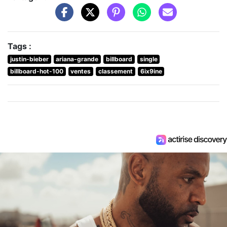
Tags :
justin-bieber
ariana-grande
billboard
single
billboard-hot-100
ventes
classement
6ix9ine