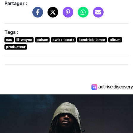
Partager :
Tags :
nas
lil-wayne
poison
swizz-beatz
kendrick-lamar
album
producteur