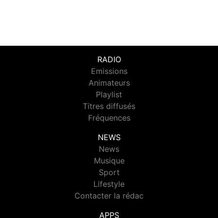
RADIO
Emissions
Animateurs
Playlist
Titres diffusés
Fréquences
NEWS
News
Musique
Sport
Lifestyle
Contacter la rédac
APPS