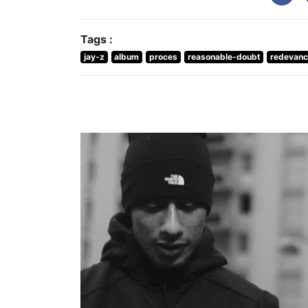
Tags :
jay-z
album
proces
reasonable-doubt
redevan