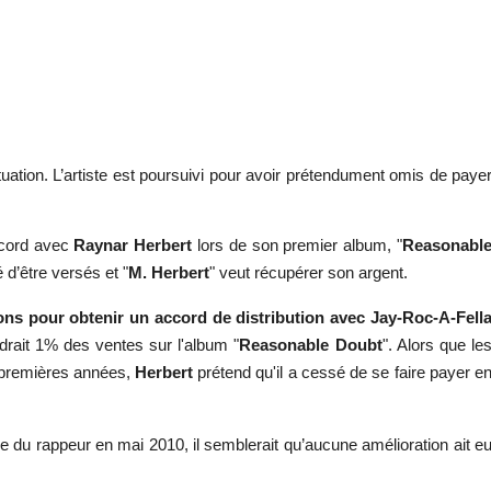
ation. L’artiste est poursuivi pour avoir prétendument omis de paye
ccord avec
Raynar Herbert
lors de son premier album, "
Reasonabl
d’être versés et "
M. Herbert
" veut récupérer son argent.
ions pour obtenir un accord de distribution avec Jay-Roc-A-Fell
ndrait 1% des ventes sur l'album "
Reasonable Doubt
". Alors que le
 premières années,
Herbert
prétend qu'il a cessé de se faire payer e
ipe du rappeur en mai 2010, il semblerait qu’aucune amélioration ait e