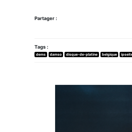
Partager :
Tags :
dems
damso
disque-de-platine
belgique
ipseit