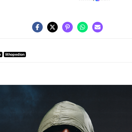
e
lithopedion