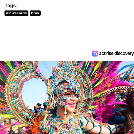
Tags :
din-records
brav