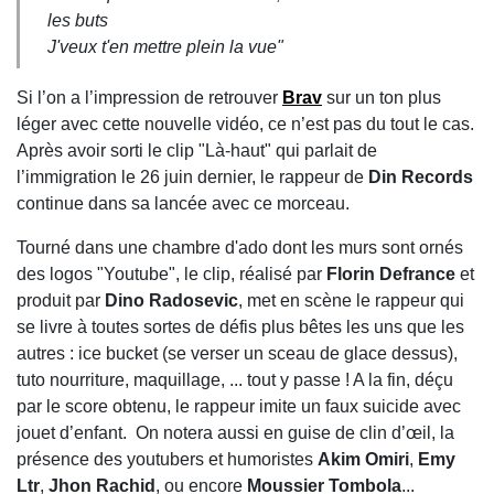
les buts
J'veux t'en mettre plein la vue"
Si l’on a l’impression de retrouver
Brav
sur un ton plus
léger avec cette nouvelle vidéo, ce n’est pas du tout le cas.
Après avoir sorti le clip "Là-haut" qui parlait de
l’immigration le 26 juin dernier, le rappeur de
Din Records
continue dans sa lancée avec ce morceau.
Tourné dans une chambre d'ado dont les murs sont ornés
des logos "Youtube", le clip, réalisé par
Florin Defrance
et
produit par
Dino Radosevic
, met en scène le rappeur qui
se livre à toutes sortes de défis plus bêtes les uns que les
autres : ice bucket (se verser un sceau de glace dessus),
tuto nourriture, maquillage, ... tout y passe ! A la fin, déçu
par le score obtenu, le rappeur imite un faux suicide avec
jouet d’enfant. On notera aussi en guise de clin d’œil, la
présence des youtubers et humoristes
Akim Omiri
,
Emy
Ltr
,
Jhon Rachid
, ou encore
Moussier Tombola
...