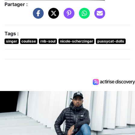
Partager :
Tags :
singer
coulisse
rnb-soul
nicole-scherzinger
pussycat-dolls