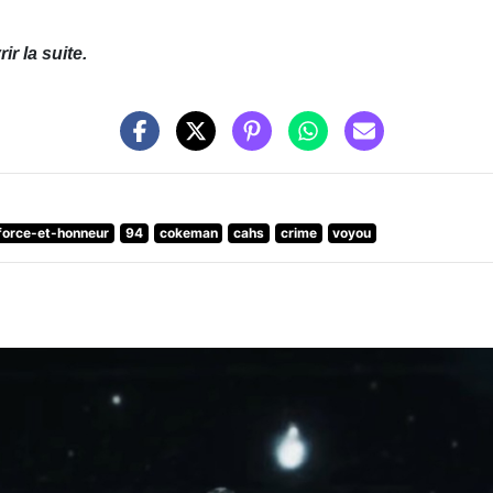
r la suite.
force-et-honneur
94
cokeman
cahs
crime
voyou