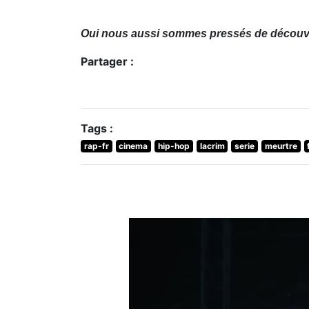
Oui nous aussi sommes pressés de découvri
Partager :
Tags :
rap-fr
cinema
hip-hop
lacrim
serie
meurtre