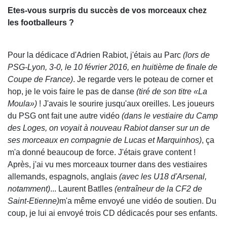
Etes-vous surpris du succès de vos morceaux chez
les footballeurs ?
Pour la dédicace d'Adrien Rabiot, j'étais au Parc
(lors de
PSG-Lyon, 3-0, le 10 février 2016, en huitième de finale de
Coupe de France)
. Je regarde vers le poteau de corner et
hop, je le vois faire le pas de danse
(tiré de son titre «La
Moula»)
! J'avais le sourire jusqu'aux oreilles. Les joueurs
du PSG ont fait une autre vidéo
(dans le vestiaire du Camp
des Loges, on voyait à nouveau Rabiot danser sur un de
ses morceaux en compagnie de Lucas et Marquinhos)
, ça
m'a donné beaucoup de force. J'étais grave content !
Après, j'ai vu mes morceaux tourner dans des vestiaires
allemands, espagnols, anglais
(avec les U18 d'Arsenal,
notamment)
... Laurent Batlles
(entraîneur de la CF2 de
Saint-Etienne)
m'a même envoyé une vidéo de soutien. Du
coup, je lui ai envoyé trois CD dédicacés pour ses enfants.