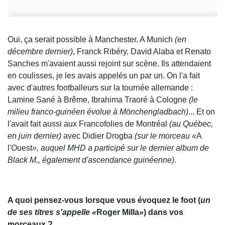
Oui, ça serait possible à Manchester. A Munich
(en
décembre dernier)
, Franck Ribéry, David Alaba et Renato
Sanches m'avaient aussi rejoint sur scène. Ils attendaient
en coulisses, je les avais appelés un par un. On l'a fait
avec d'autres footballeurs sur la tournée allemande :
Lamine Sané à Brême, Ibrahima Traoré à Cologne
(le
milieu franco-guinéen évolue à Mönchengladbach)
... Et on
l'avait fait aussi aux Francofolies de Montréal
(au Québec,
en juin dernier)
avec Didier Drogba
(sur le morceau «
A
l'Ouest
», auquel MHD a participé sur le dernier album de
Black M., également d'ascendance guinéenne)
.
A quoi pensez-vous lorsque vous évoquez le foot (
un
de ses titres s'appelle «
Roger Milla
»
) dans vos
morceaux ?