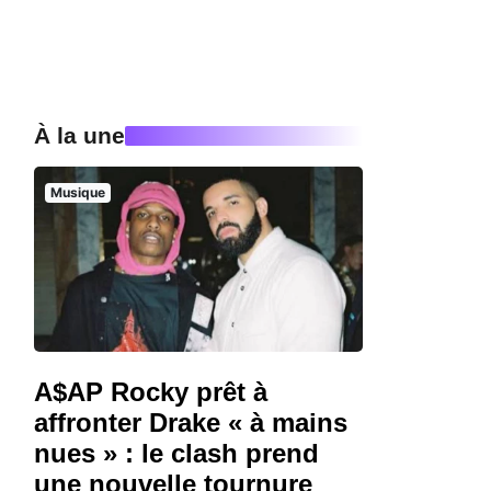
À la une
Musique
A$AP Rocky prêt à
affronter Drake « à mains
nues » : le clash prend
une nouvelle tournure