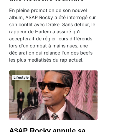
En pleine promotion de son nouvel
album, A$AP Rocky a été interrogé sur
son conflit avec Drake. Sans détour, le
rappeur de Harlem a assuré qu'il
accepterait de régler leurs différends
lors d'un combat à mains nues, une
,
déclaration qui relance l'un des beefs
les plus médiatisés du rap actuel.
r
s
Lifestyle
A$AP Rocky annule sa