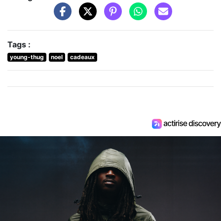
Tags :
young-thug
noel
cadeaux