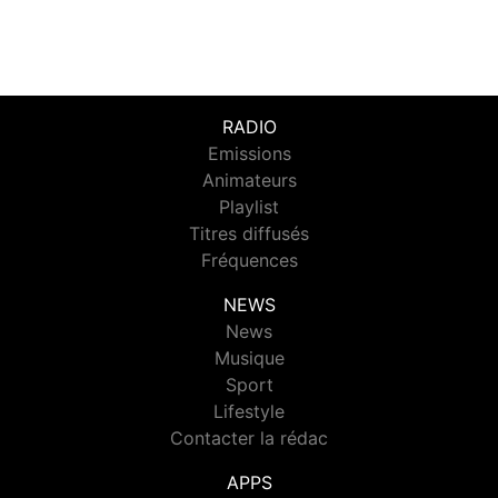
RADIO
Emissions
Animateurs
Playlist
Titres diffusés
Fréquences
NEWS
News
Musique
Sport
Lifestyle
Contacter la rédac
APPS