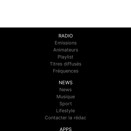
RADIO
Emissions
Animateurs
Playlist
Titres diffusés
Fréquences
NEWS
News
Musique
Sport
Lifestyle
Contacter la rédac
APPS