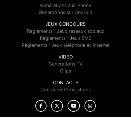
Generations sur iPhone
Generations sur Android
JEUX CONCOURS
Règlements : Jeux réseaux sociaux
Règlements : Jeux SMS
Règlements : Jeux téléphone et internet
VIDEO
Generations TV
Clips
CONTACTS
Contacter Generations
© 2026 Generations Tous droits réservés.