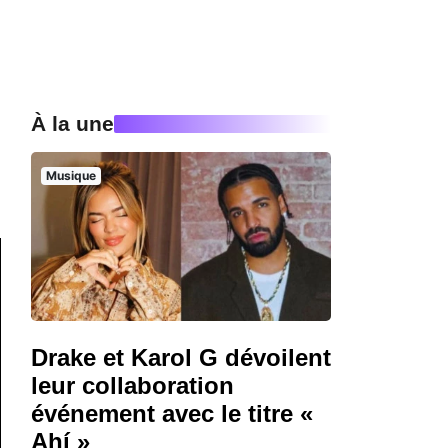
À la une
Musique
Drake et Karol G dévoilent
leur collaboration
événement avec le titre «
Ahí »