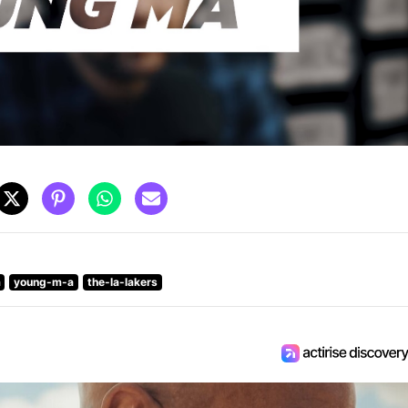
a
young-m-a
the-la-lakers