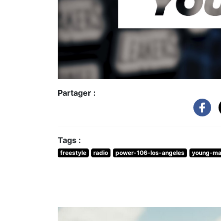
Partager :
Tags :
freestyle
radio
power-106-los-angeles
young-m