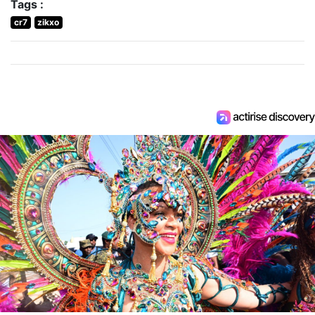
Tags :
cr7
zikxo