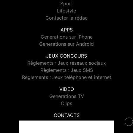
Sport
Lifestyle
Contacter la rédac
APPS
Generations sur iPhone
Generations sur Android
JEUX CONCOURS
Règlements : Jeux réseaux sociaux
Règlements : Jeux SMS
Règlements : Jeux téléphone et internet
VIDEO
Generations TV
Clips
CONTACTS
Contacter Generations