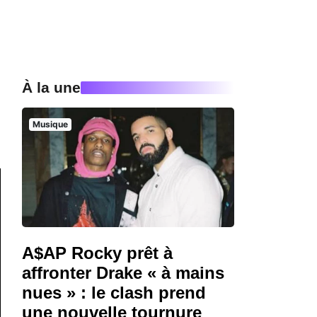
À la une
Musique
A$AP Rocky prêt à
affronter Drake « à mains
nues » : le clash prend
une nouvelle tournure