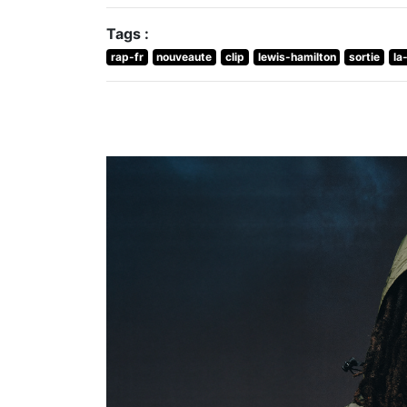
Tags :
rap-fr
nouveaute
clip
lewis-hamilton
sortie
la