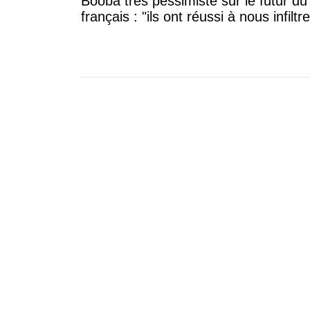
Booba très pessimiste sur le futur du
français : "ils ont réussi à nous infiltre