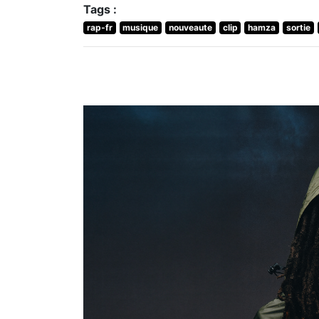
Tags :
rap-fr
musique
nouveaute
clip
hamza
sortie