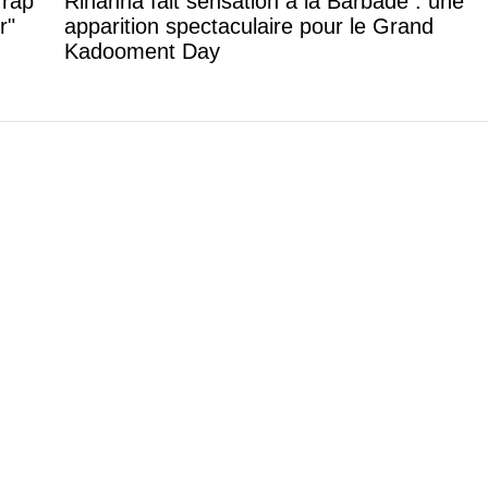
 rap
Rihanna fait sensation à la Barbade : une
r"
apparition spectaculaire pour le Grand
Kadooment Day