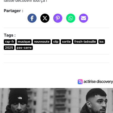
laisse découvrir tout ça !
Partager :
Tags :
rap-fr
musique
nouveaute
clip
sortie
fresh-ladouille
iss
2025
pas-carre