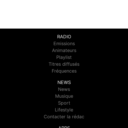
RADIO
Emissions
Animateurs
Playlist
Titres diffusés
Fréquences
NEWS
News
Musique
Sport
Lifestyle
Contacter la rédac