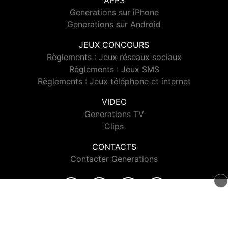
APPS
Generations sur iPhone
Generations sur Android
JEUX CONCOURS
Règlements : Jeux réseaux sociaux
Règlements : Jeux SMS
Règlements : Jeux téléphone et internet
VIDEO
Generations TV
Clips
CONTACTS
Contacter Generations