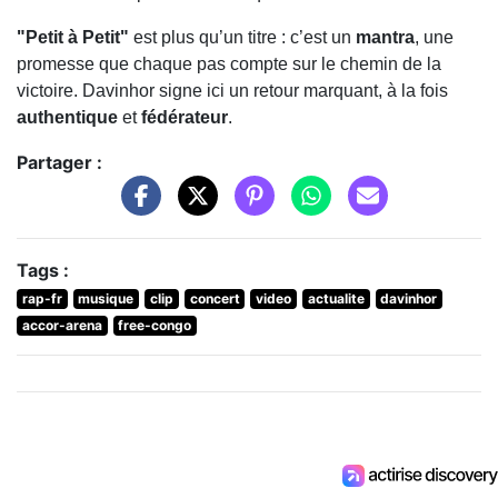
"Petit à Petit"
est plus qu’un titre : c’est un
mantra
, une
promesse que chaque pas compte sur le chemin de la
victoire. Davinhor signe ici un retour marquant, à la fois
authentique
et
fédérateur
.
Partager :
Tags :
rap-fr
musique
clip
concert
video
actualite
davinhor
accor-arena
free-congo