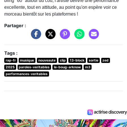
bling "60" autour du cou, l'artiste délivre une performance
excellente, tout en attitude, au point qu'on espère voir ce
morceau bientôt sur les plateformes !
Partager :
Tags :
rap-fr
musique
nouveaute
clip
13-block
sortie
zed
2025
paroles-veritables
le-boug-arknow
m3
performances-veritables