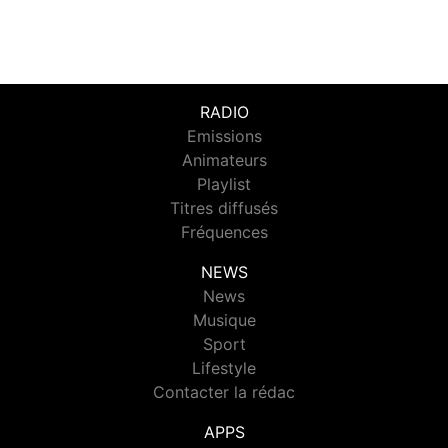
RADIO
Emissions
Animateurs
Playlist
Titres diffusés
Fréquences
NEWS
News
Musique
Sport
Lifestyle
Contacter la rédac
APPS