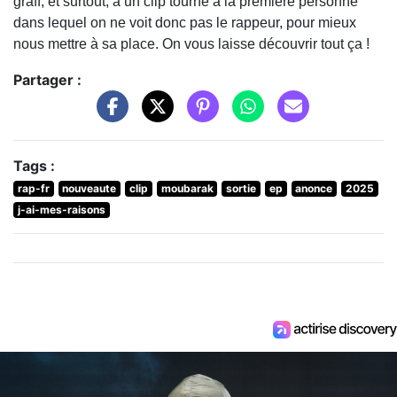
graff, et surtout, à un clip tourné à la première personne
dans lequel on ne voit donc pas le rappeur, pour mieux
nous mettre à sa place. On vous laisse découvrir tout ça !
Partager :
Tags :
rap-fr
nouveaute
clip
moubarak
sortie
ep
anonce
2025
j-ai-mes-raisons