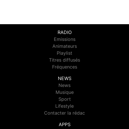
RADIO
Emissions
Animateurs
Playlist
Titres diffusés
Fréquences
NEWS
News
Musique
Sport
Lifestyle
Contacter la rédac
APPS