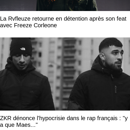
La Rvfleuze retourne en détention après son feat
avec Freeze Corleone
ZKR dénonce l'hypocrisie dans le rap français : "y
a que Maes..."