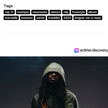
Tags :
rap-fr
musique
nouveaute
alonzo
clip
freestyle
album
marseille
annonce
sortie
tracklist
2025
longue-vie-a-nous