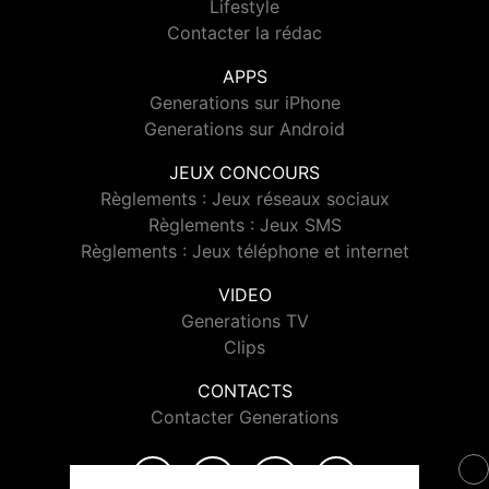
Lifestyle
Contacter la rédac
APPS
Generations sur iPhone
Generations sur Android
JEUX CONCOURS
Règlements : Jeux réseaux sociaux
Règlements : Jeux SMS
Règlements : Jeux téléphone et internet
VIDEO
Generations TV
Clips
CONTACTS
Contacter Generations