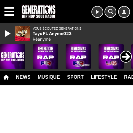
MENU
VOUS ÉCOUTEZ GENERATIONS
Tayc Ft. Anyme023
Réanymé
NEWS
MUSIQUE
SPORT
LIFESTYLE
RAD