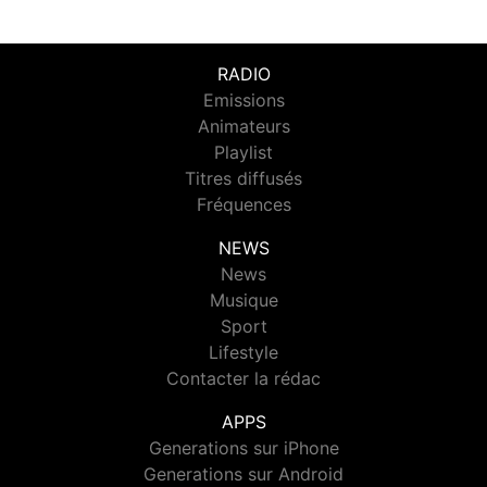
RADIO
Emissions
Animateurs
Playlist
Titres diffusés
Fréquences
NEWS
News
Musique
Sport
Lifestyle
Contacter la rédac
APPS
Generations sur iPhone
Generations sur Android