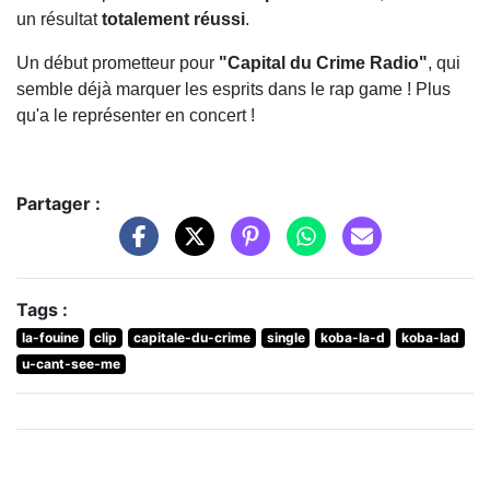
un résultat
totalement réussi
.
Un début prometteur pour
"Capital du Crime Radio"
, qui
semble déjà marquer les esprits dans le rap game ! Plus
qu'a le représenter en concert !
Partager :
Tags :
la-fouine
clip
capitale-du-crime
single
koba-la-d
koba-lad
u-cant-see-me