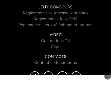
JEUX CONCOURS
Règlements : Jeux réseaux sociaux
Règlements : Jeux SMS
Règlements : Jeux téléphone et internet
VIDEO
Generations TV
Clips
CONTACTS
Contacter Generations
© 2026 Generations Tous droits réservés.
Signaler un contenu
-
Mentions légales
-
Politique de cookies
-
Contact