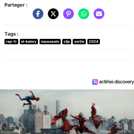
Partager :
Tags :
rap-fr
ol-kainry
nouveaute
clip
sortie
2024