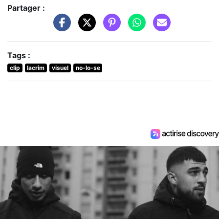
Partager :
Tags :
clip
lacrim
visuel
no-lo-se