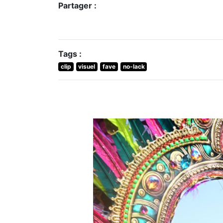
Partager :
Tags :
clip
visuel
fave
no-lack