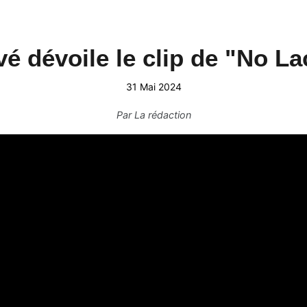
vé dévoile le clip de "No La
31 Mai 2024
Par
La rédaction