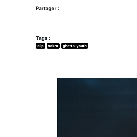
Partager :
Tags :
clip
sokra
ghetto-youth