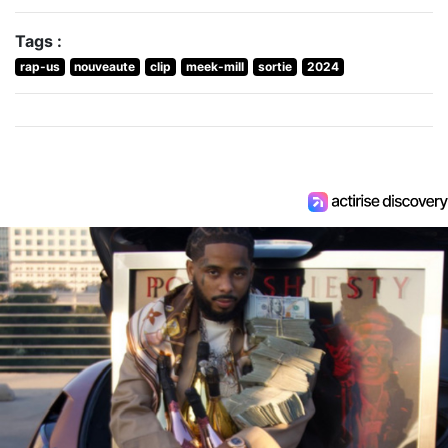
Tags :
rap-us
nouveaute
clip
meek-mill
sortie
2024