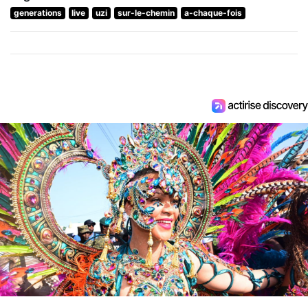
generations
live
uzi
sur-le-chemin
a-chaque-fois