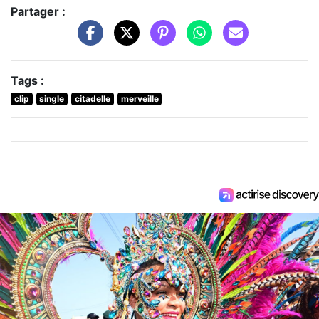
Partager :
Tags :
clip
single
citadelle
merveille