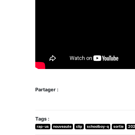
Partager :
Tags :
rap-us
nouveaute
clip
schoolboy-q
sortie
20