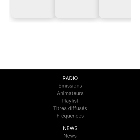
RADIO
Emissions
Animateurs
Playlist
Titres diffusés
Fréquences
NEWS
News