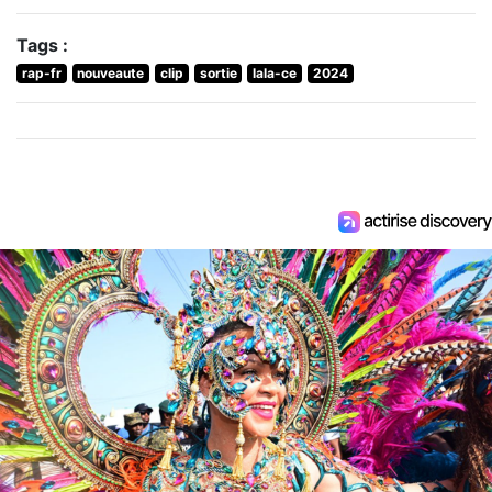
Tags :
rap-fr
nouveaute
clip
sortie
lala-ce
2024