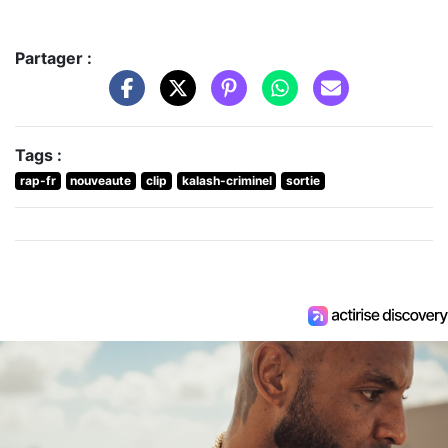
Partager :
Tags :
rap-fr
nouveaute
clip
kalash-criminel
sortie