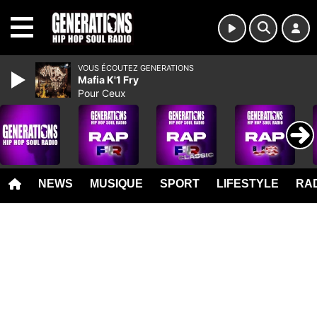
MENU
VOUS ÉCOUTEZ GENERATIONS
Mafia K'1 Fry
Pour Ceux
NEWS
MUSIQUE
SPORT
LIFESTYLE
RAD