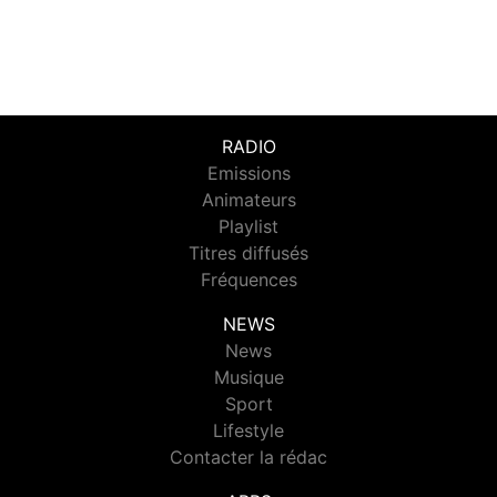
RADIO
Emissions
Animateurs
Playlist
Titres diffusés
Fréquences
NEWS
News
Musique
Sport
Lifestyle
Contacter la rédac