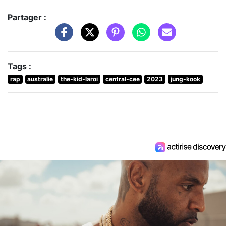
Partager :
Tags :
rap
australie
the-kid-laroi
central-cee
2023
jung-kook