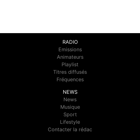
RADIO
Emissions
Animateurs
Playlist
Titres diffusés
Fréquences
NEWS
News
Musique
Sport
Lifestyle
Contacter la rédac