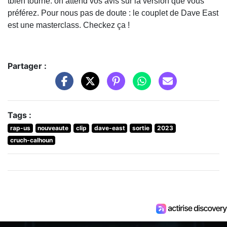
tbien tourné. on attend vos avis sur la version que vous
préférez. Pour nous pas de doute : le couplet de Dave East
est une masterclass. Checkez ça !
Partager :
Tags :
rap-us
nouveaute
clip
dave-east
sortie
2023
cruch-calhoun