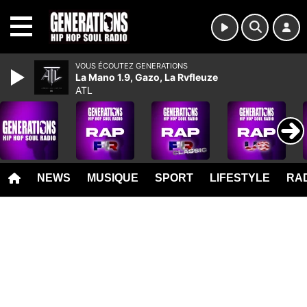
MENU
VOUS ÉCOUTEZ GENERATIONS
La Mano 1.9, Gazo, La Rvfleuze
ATL
NEWS
MUSIQUE
SPORT
LIFESTYLE
RAD