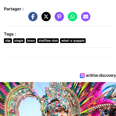
Partager :
Tags :
clip
single
bnxn
stefflon-don
what-s-poppin