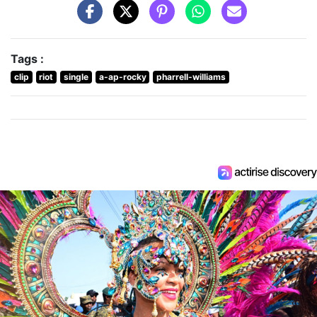
Tags :
clip
riot
single
a-ap-rocky
pharrell-williams