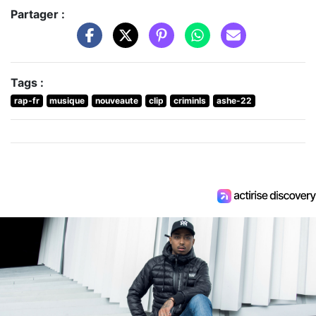
Partager :
Tags :
rap-fr
musique
nouveaute
clip
criminls
ashe-22