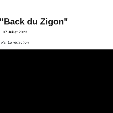
 "Back du Zigon"
07 Juillet 2023
Par
La rédaction