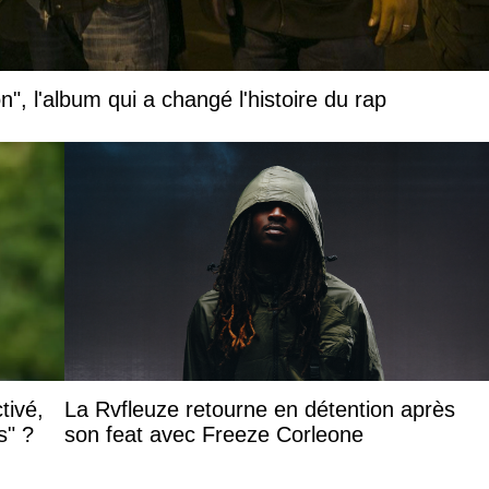
", l'album qui a changé l'histoire du rap
tivé,
La Rvfleuze retourne en détention après
s" ?
son feat avec Freeze Corleone