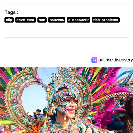
Tags :
clip
dave-east
son
nouveau
a-decouvrir
rich-problems