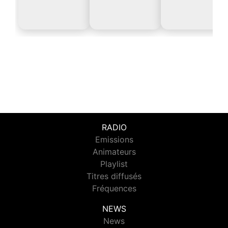
RADIO
Emissions
Animateurs
Playlist
Titres diffusés
Fréquences
NEWS
News