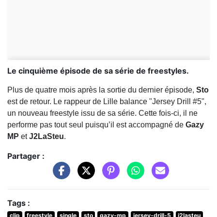
Le cinquième épisode de sa série de freestyles.
Plus de quatre mois après la sortie du dernier épisode,
Sto
est de retour. Le rappeur de Lille balance "Jersey Drill #5",
un nouveau freestyle issu de sa série. Cette fois-ci, il ne
performe pas tout seul puisqu’il est accompagné de
Gazy
MP
et
J2LaSteu
.
Partager :
Tags :
clip
freestyle
single
sto
gazy-mp
jersey-drill-5
j2lasteu