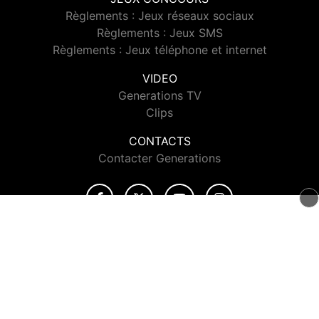
Règlements : Jeux réseaux sociaux
Règlements : Jeux SMS
Règlements : Jeux téléphone et internet
VIDEO
Generations TV
Clips
CONTACTS
Contacter Generations
© 2026 Generations Tous droits réservés.
Signaler un contenu
-
Mentions légales
-
Politique de cookies
-
Contact