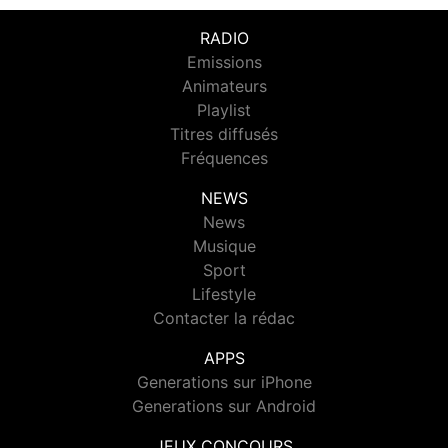
RADIO
Emissions
Animateurs
Playlist
Titres diffusés
Fréquences
NEWS
News
Musique
Sport
Lifestyle
Contacter la rédac
APPS
Generations sur iPhone
Generations sur Android
JEUX CONCOURS