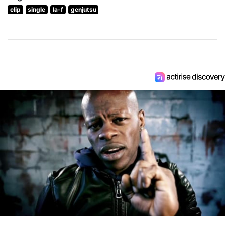
clip
single
la-f
genjutsu