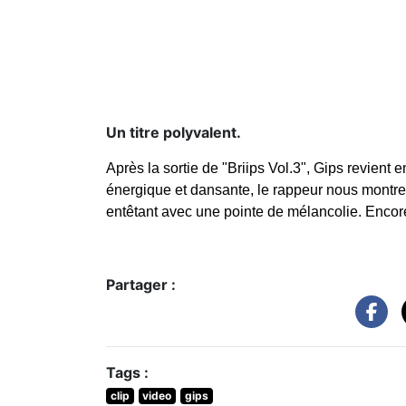
Un titre polyvalent.
Après la sortie de
"
Briips Vol.3"
, Gips revient 
énergique et dansante, le rappeur nous montre un
entêtant avec une pointe de mélancolie. Encore
Partager :
Tags :
clip
video
gips