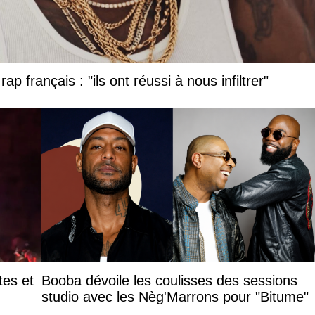
ap français : "ils ont réussi à nous infiltrer"
tes et
Booba dévoile les coulisses des sessions
studio avec les Nèg'Marrons pour "Bitume"