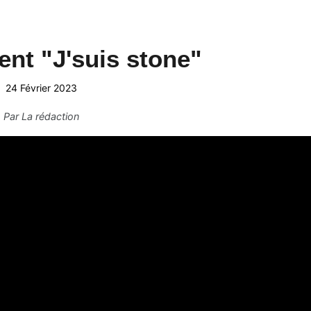
ent "J'suis stone"
24 Février 2023
Par
La rédaction