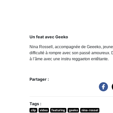
Un feat avec Geeko
Nina Rossell, accompagnée de Geeeko, jeune ar
difficulté à rompre avec son passé amoureux. D
à l’âme avec une instru reggaeton entêtante.
Partager :
Tags :
clip
video
featuring
geeko
nina-rossel