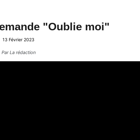
demande "Oublie moi"
13 Février 2023
Par
La rédaction