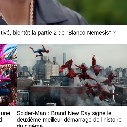
vé, bientôt la partie 2 de "Blanco Nemesis" ?
: une
Spider-Man : Brand New Day signe le
d
deuxième meilleur démarrage de l'histoire
du cinéma