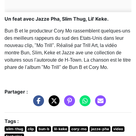
Un feat avec Jazze Pha, Slim Thug, Lil' Keke.
Bun B et le producteur Cory Mo rassemblent quelques-uns
des meilleurs rappeurs du sud des Etats-Unis dans leur
nouveau clip, "Mo Trill". Réalisé par Trill Art, la vidéo
montre Bun, Slim, Keke et Jazze ave une collection de
voitures sous l'autoroute de H-Town. La chanson est le titre
phare de l'album "Mo Trill" de Bun B et Cory Mo.
Partager :
Tags :
slim-thug
clip
bun-b
lil-keke
cory-mo
jazze-pha
video