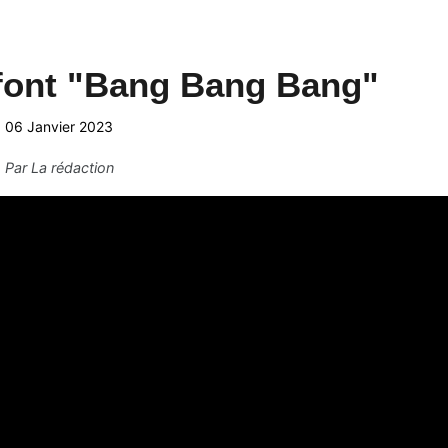
 font "Bang Bang Bang"
06 Janvier 2023
Par
La rédaction