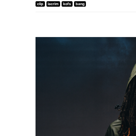
clip
lacrim
kofs
bang