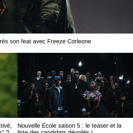
près son feat avec Freeze Corleone
tivé,
Nouvelle Ecole saison 5 : le teaser et la
s" ?
liste des candidats dévoilés !