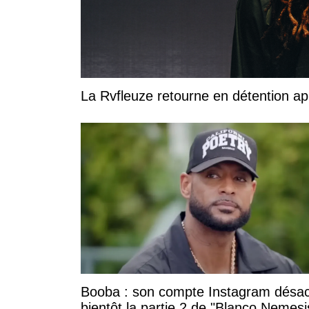
La Rvfleuze retourne en détention a
Booba : son compte Instagram désac
bientôt la partie 2 de "Blanco Nemesi