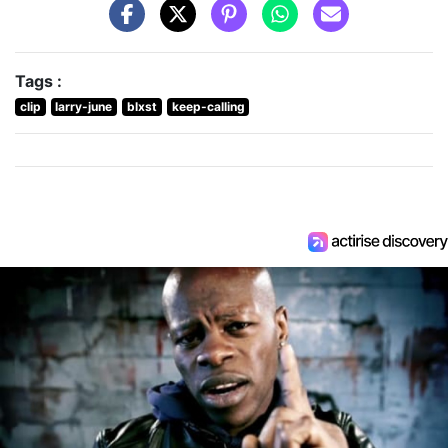
Tags :
clip
larry-june
blxst
keep-calling