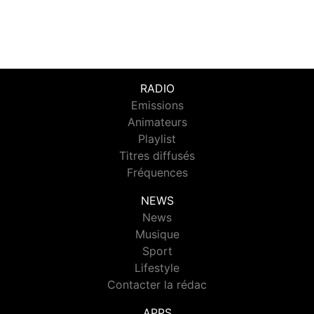
RADIO
Emissions
Animateurs
Playlist
Titres diffusés
Fréquences
NEWS
News
Musique
Sport
Lifestyle
Contacter la rédac
APPS