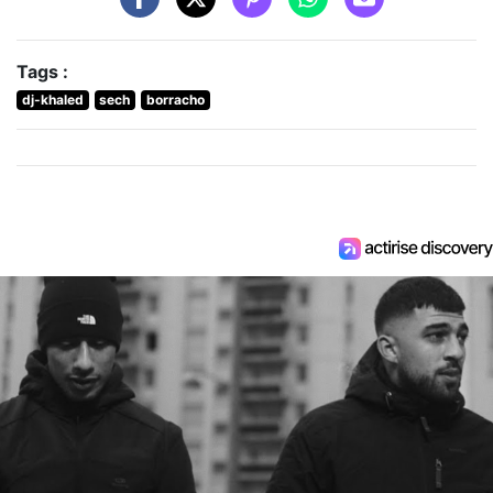
Tags :
dj-khaled
sech
borracho