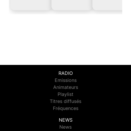
RADIO
Emissions
Animateurs
Playlist
Titres diffusés
Fréquences
NEWS
News